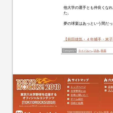
他大学の選手とも仲良くなれ
た。
夢の球宴はあっという間だっ
【前田雄気・４年捕手・米子
ライバルへ
,
試合
,
部員
トップページ
斎藤
大八
大学野球とは
主将に聞いた！
チーム紹介
[TOKYOROCKS!2010]
日程と結果
TOKYOROCKS!2015
インカレ水泳
み