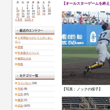
月
火
水
木
金
土
日
【オールスターゲームを終え
1
2
3
4
5
6
7
8
9
10
11
12
13
14
15
16
17
18
19
20
21
22
23
24
25
26
27
28
29
30
« 8月
10月 »
１年間ありがとうございまし
た！
閉寮
年末最大イベント
練習おさめ
昨晩
ライバルへ
(16)
【写真：ノックの様子】
学校
(9)
日常
(57)
練習
(7)
試合
(107)