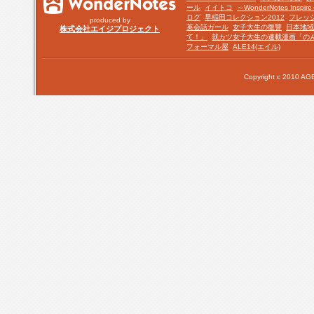
ール
イイトコ
～WonderNotes Insp
ログ
早稲田コレクション2012
フレッ
produced by
英会話ガール
女子大生の復讐
日本地域
株式会社エイジプロジェクト
て！」
就カツ女子大生の連載漫画「の
フォーマル屋
ALE14(エイル)
Copyright c 2010 AGE