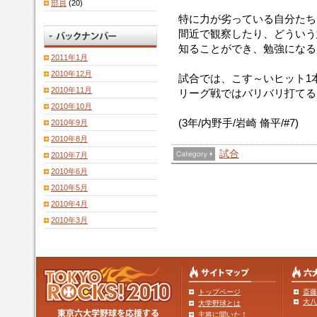
部員
(20)
特に力が劣っている自分たち
間近で観察したり、どういう
知ることができ、勉強になる
2011年1月
2010年12月
試合では、こす～いヒット1
2010年11月
リーグ戦ではバリバリ打てる
2010年10月
(3年/内野手/岩崎 脩平/#7)
2010年9月
2010年8月
試合
2010年7月
2010年6月
2010年5月
2010年4月
2010年3月
トップページ
斎藤
大八
大学野球とは
主将に聞いた！