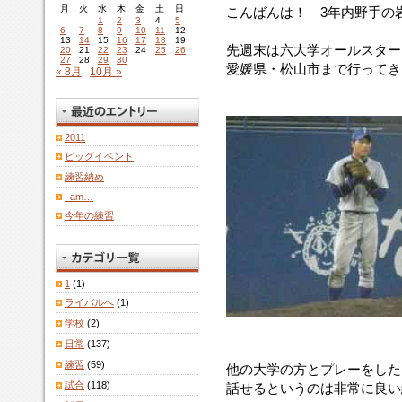
月
火
水
木
金
土
日
こんばんは！ 3年内野手の
1
2
3
4
5
6
7
8
9
10
11
12
13
14
15
16
17
18
19
先週末は六大学オールスター
20
21
22
23
24
25
26
27
28
29
30
愛媛県・松山市まで行ってき
« 8月
10月 »
2011
ビッグイベント
練習納め
I am…
今年の練習
1
(1)
ライバルへ
(1)
学校
(2)
日常
(137)
練習
(59)
他の大学の方とプレーをした
試合
(118)
話せるというのは非常に良い