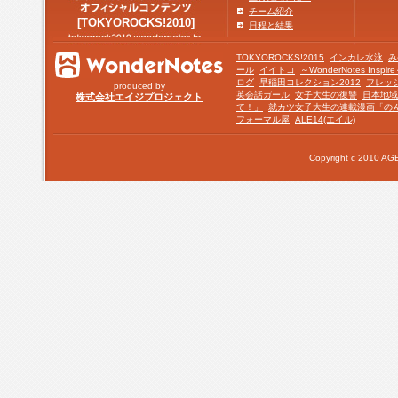
チーム紹介
[TOKYOROCKS!2010]
日程と結果
TOKYOROCKS!2015
インカレ水泳
み
ール
イイトコ
～WonderNotes Insp
ログ
早稲田コレクション2012
フレッ
produced by
英会話ガール
女子大生の復讐
日本地域
株式会社エイジプロジェクト
て！」
就カツ女子大生の連載漫画「の
フォーマル屋
ALE14(エイル)
Copyright c 2010 AGE