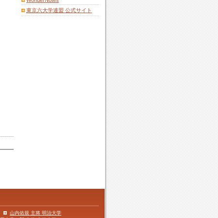
WonderNotes
東京六大学連盟 公式サイト
山内佑規 主将 明治大学