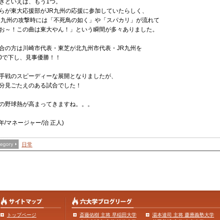
きといえば、もう1つ。
らが東大応援部がJR九州の応援に参加していたらしく、
R九州の攻撃時には「不死鳥の如く」や「スパカリ」が流れて
お～！この曲は東大やん！」という瞬間が多々ありました。
合の方は川崎市代表・東芝が北九州市代表・JR九州を
-0で下し、見事優勝！！
手戦のスピーディーな展開となりましたが、
分見ごたえのある試合でした！
の野球熱が高まってきますね。。。
4年/マネージャー/治 正人)
日常
トップページ
斎藤佑樹 主将 早稲田大学
湯本達司 主将 慶應義塾大学