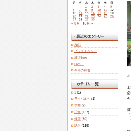
月
火
水
木
金
土
日
1
2
3
4
5
6
7
8
9
10
11
12
13
14
15
16
17
18
19
20
21
22
23
24
25
26
27
28
29
30
« 8月
10月 »
2011
ビッグイベント
練習納め
I am…
今年の練習
今
上
1
(1)
必
今
ライバルへ
(1)
学校
(2)
都
日常
(137)
「
練習
(59)
「
試合
(118)