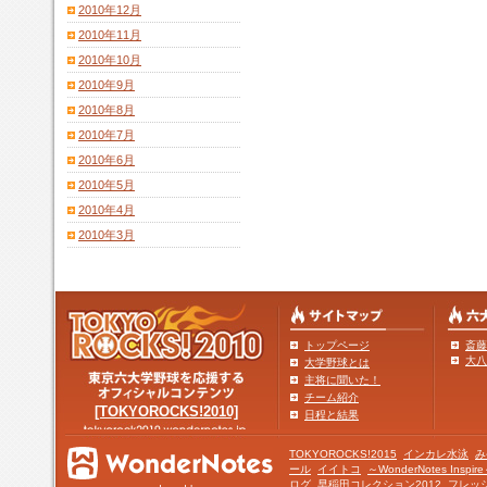
2010年12月
2010年11月
2010年10月
2010年9月
2010年8月
2010年7月
2010年6月
2010年5月
2010年4月
2010年3月
トップページ
斎藤
大八
大学野球とは
主将に聞いた！
チーム紹介
[TOKYOROCKS!2010]
日程と結果
TOKYOROCKS!2015
インカレ水泳
み
ール
イイトコ
～WonderNotes Insp
ログ
早稲田コレクション2012
フレッ