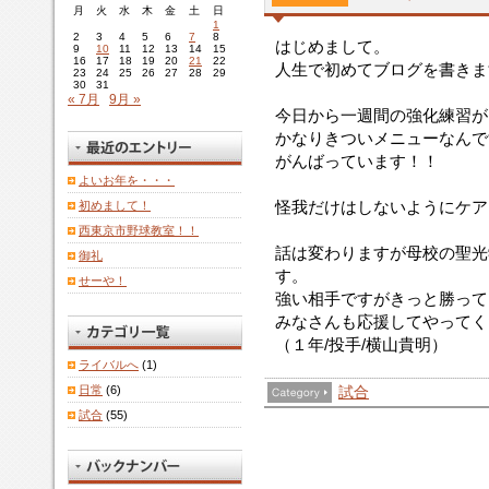
月
火
水
木
金
土
日
1
2
3
4
5
6
7
8
はじめまして。
9
10
11
12
13
14
15
16
17
18
19
20
21
22
人生で初めてブログを書き
23
24
25
26
27
28
29
30
31
« 7月
9月 »
今日から一週間の強化練習が
かなりきついメニューなんで
がんばっています！！
よいお年を・・・
怪我だけはしないようにケ
初めまして！
西東京市野球教室！！
話は変わりますが母校の聖光
御礼
す。
せーや！
強い相手ですがきっと勝って
みなさんも応援してやってく
（１年/投手/横山貴明）
ライバルへ
(1)
日常
(6)
試合
試合
(55)