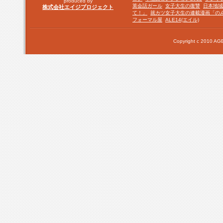
produced by
英会話ガール
女子大生の復讐
日本地域
株式会社エイジプロジェクト
て！」
就カツ女子大生の連載漫画「の
フォーマル屋
ALE14(エイル)
Copyright c 2010 AGE