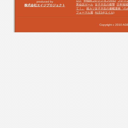
ログ
早稲田コレクション2012
フレッ
produced by
英会話ガール
女子大生の復讐
日本地域
株式会社エイジプロジェクト
て！」
就カツ女子大生の連載漫画「の
フォーマル屋
ALE14(エイル)
Copyright c 2010 AGE