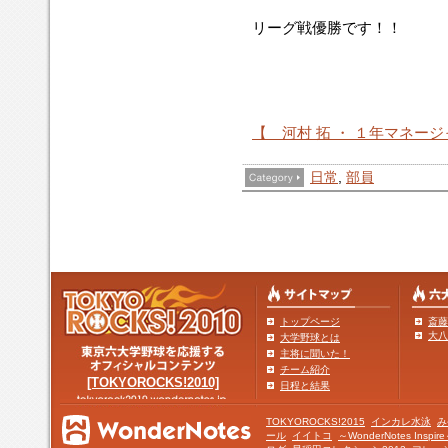
リーグ戦優勝です！！
【 河村 拓 ・ １年マネー
日常
,
部員
トップページ
斎藤
大八
大学野球とは
主将に聞いた！
チーム紹介
[TOKYOROCKS!2010]
日程と結果
TOKYOROCKS!2015
インカレ水泳
み
ール
イイトコ
～WonderNotes Insp