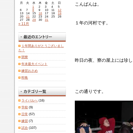
月
火
水
木
金
土
日
こんばんは。
1
2
3
4
5
6
7
8
9
10
11
12
13
14
15
16
17
18
19
20
21
22
23
24
25
26
27
28
29
30
31
１年の河村です。
« 11月
１年間ありがとうございまし
た！
閉寮
昨日の夜、寮の屋上には珍し
年末最大イベント
練習おさめ
昨晩
この通りです。
ライバルへ
(16)
学校
(9)
日常
(57)
練習
(7)
試合
(107)