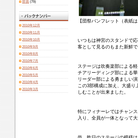
部員
(79)
【団祭パンフレット（表紙は
2010年12月
2010年11月
2010年10月
いつもは神宮のスタンドで応
客として見るのもまた新鮮で
2010年9月
2010年8月
2010年7月
ステージは吹奏楽部による軽
2010年6月
チアリーディング部による華
2010年5月
リーダー部による勇ましい演
2010年4月
この3部構成に加え、大盛り
2010年3月
しむことが出来ました。
特にフィナーレではチャンス
入り、全員が一体となって大
尚、昨日のステージの模様は