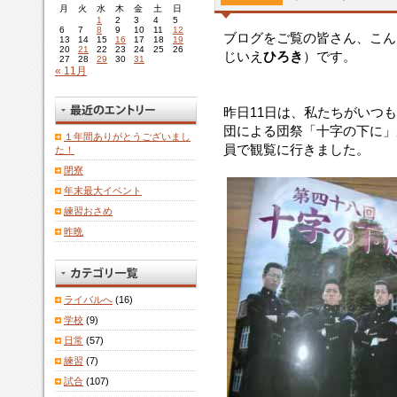
月
火
水
木
金
土
日
1
2
3
4
5
6
7
8
9
10
11
12
ブログをご覧の皆さん、こん
13
14
15
16
17
18
19
20
21
22
23
24
25
26
じいえ
ひろき
）です。
27
28
29
30
31
« 11月
昨日11日は、私たちがいつ
団による団祭「十字の下に」
１年間ありがとうございまし
員で観覧に行きました。
た！
閉寮
年末最大イベント
練習おさめ
昨晩
ライバルへ
(16)
学校
(9)
日常
(57)
練習
(7)
試合
(107)