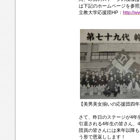
は下記のホームページを参照
立教大学応援団HP：
http://w
【美男美女揃いの応援団四年
さて、昨日のステージが4年
引退される4年生の皆さん、
団員の皆さんには来年以降も
う形で恩返しします！