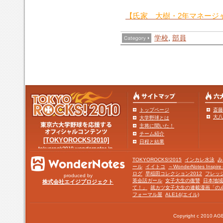
【氏家 大樹・2年マネージ
学校
,
部員
トップページ
斎藤
大八
大学野球とは
主将に聞いた！
チーム紹介
[TOKYOROCKS!2010]
日程と結果
TOKYOROCKS!2015
インカレ水泳
み
ール
イイトコ
～WonderNotes Insp
ログ
早稲田コレクション2012
フレッ
produced by
英会話ガール
女子大生の復讐
日本地域
株式会社エイジプロジェクト
て！」
就カツ女子大生の連載漫画「の
フォーマル屋
ALE14(エイル)
Copyright c 2010 AGE