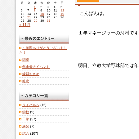
月
火
水
木
金
土
日
1
2
3
4
5
6
7
8
9
10
11
12
こんばんは。
13
14
15
16
17
18
19
20
21
22
23
24
25
26
27
28
29
30
31
« 11月
１年マネージャーの河村です
１年間ありがとうございまし
た！
閉寮
明日、立教大学野球部では年
年末最大イベント
練習おさめ
昨晩
ライバルへ
(16)
学校
(9)
日常
(57)
練習
(7)
試合
(107)