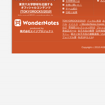
大八
大学野球とは
主将に聞いた！
チーム紹介
[TOKYOROCKS!2010]
日程と結果
TOKYOROCKS!2015
インカレ水泳
み
ール
イイトコ
～WonderNotes Insp
ログ
早稲田コレクション2012
フレッ
produced by
英会話ガール
女子大生の復讐
日本地域
株式会社エイジプロジェクト
て！」
就カツ女子大生の連載漫画「の
フォーマル屋
ALE14(エイル)
Copyright c 2010 AGE