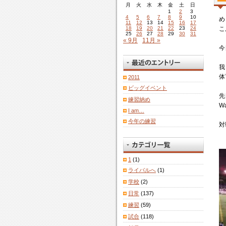
月
火
水
木
金
土
日
1
2
3
4
5
6
7
8
9
10
め
11
12
13
14
15
16
17
18
19
20
21
22
23
24
こ
25
26
27
28
29
30
31
« 9月
11月 »
今
我
体
2011
ビッグイベント
先
練習納め
W
I am…
今年の練習
対
1
(1)
ライバルへ
(1)
学校
(2)
日常
(137)
練習
(59)
試合
(118)