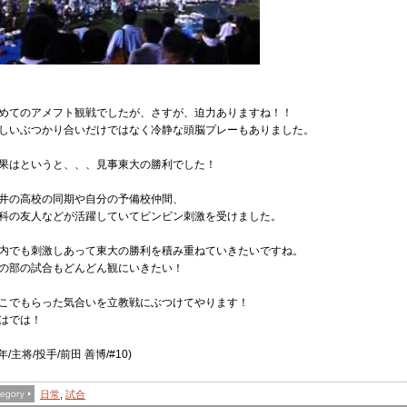
めてのアメフト観戦でしたが、さすが、迫力ありますね！！
しいぶつかり合いだけではなく冷静な頭脳プレーもありました。
果はというと、、、見事東大の勝利でした！
井の高校の同期や自分の予備校仲間、
科の友人などが活躍していてビンビン刺激を受けました。
内でも刺激しあって東大の勝利を積み重ねていきたいですね。
の部の試合もどんどん観にいきたい！
こでもらった気合いを立教戦にぶつけてやります！
はでは！
4年/主将/投手/前田 善博/#10)
日常
,
試合