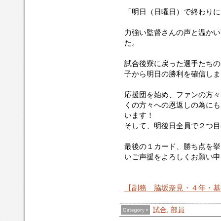
「明日（日曜日）で終わりに
力強い監督さんの声と温かい
た。
試合後寮に戻った選手たちの
子から明日の勝利を確信しま
応援団を始め、ファンの方々
くの方々への恩返しの為にも
います！
そして、明後日全員で２つ目
最後の１カード、勝ち点を挙
いご声援をよろしくお願い申
【副務 脇坂奈見・４年・基
試合
,
部員