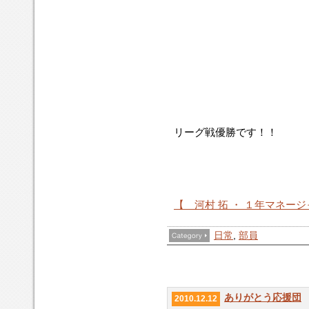
リーグ戦優勝です！！
【 河村 拓 ・ １年マネー
日常
,
部員
ありがとう応援団
2010.12.12