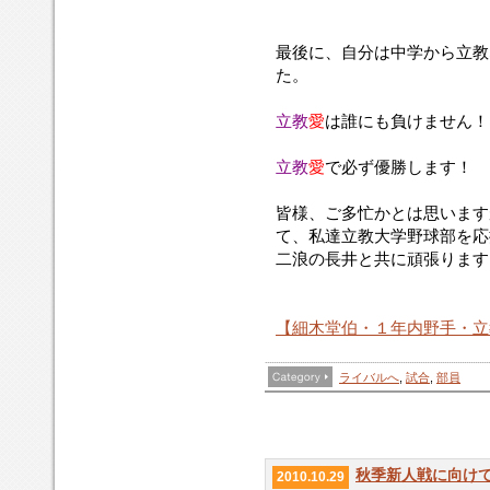
最後に、自分は中学から立教
た。
立教
愛
は誰にも負けません！
立教
愛
で必ず優勝します！
皆様、ご多忙かとは思います
て、私達立教大学野球部を応
二浪の長井と共に頑張ります
【細木堂伯・１年内野手・立
ライバルへ
,
試合
,
部員
秋季新人戦に向けて p
2010.10.29