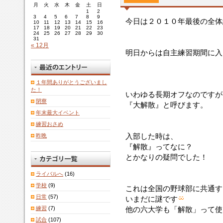
月
火
水
木
金
土
日
1
2
3
4
5
6
7
8
9
今日は２０１０年最後の全体
10
11
12
13
14
15
16
17
18
19
20
21
22
23
24
25
26
27
28
29
30
31
« 12月
明日からは自主練習期間に入
１年間ありがとうございまし
た！
いわゆる長期オフなのですが
閉寮
『大解散』と呼びます。
年末最大イベント
練習おさめ
入部した時は、
昨晩
『解散』ってなに？
とかなりの疑問でした！
ライバルへ
(16)
学校
(9)
これは全国の野球部に共通す
日常
(57)
いまだに謎です
練習
(7)
他の六大学も「解散」って使
試合
(107)