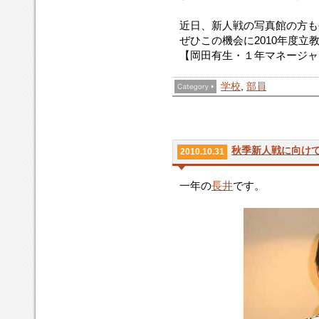
近日、新人戦の写真館の方も
ぜひこの機会に2010年度
【岡田有生・１年マネージャ
学校
,
部員
秋季新人戦に向けて p
2010.10.31
一年の
長井
です。