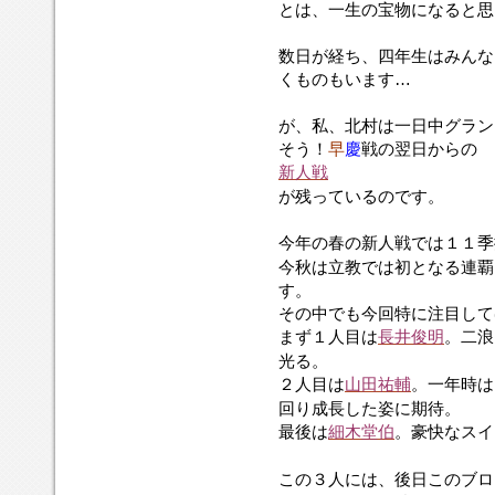
とは、一生の宝物になると思
数日が経ち、四年生はみんな
くものもいます…
が、私、北村は一日中グラン
そう！
早
慶
戦の翌日からの
新人戦
が残っているのです。
今年の春の新人戦では１１季
今秋は立教では初となる連覇
す。
その中でも今回特に注目して
まず１人目は
長井俊明
。二浪
光る。
２人目は
山田祐輔
。一年時は
回り成長した姿に期待。
最後は
細木堂伯
。豪快なスイ
この３人には、後日このブロ