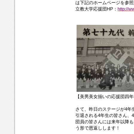
は下記のホームページを参照
立教大学応援団HP：
http://w
【美男美女揃いの応援団四年
さて、昨日のステージが4年
引退される4年生の皆さん、
団員の皆さんには来年以降も
う形で恩返しします！