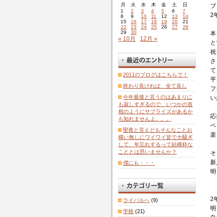
月
火
水
木
金
土
日
ブ
1
2
3
4
5
6
7
2
8
9
10
11
12
13
14
15
16
17
18
19
20
21
22
23
24
25
26
27
28
29
30
本
« 10月
12月 »
と
祝
さ
て
2011のブログはこちらで！
平
終わり良ければ、全て良し
フ
今年最後と言うのはあまりに
い
も寂しすぎるので、いつかの首
相のようにサプライズがあるか
応
も知れませんよ。。。
ベ
聖夜と言えどもそんなことお
楽
構い無しにワイワイ皆で大騒ぎ
して、年忘れするって結構粋な
こととは思いませんか？
そ
新
僕にも・・・
明
2
ライバルへ
(9)
明
学校
(21)