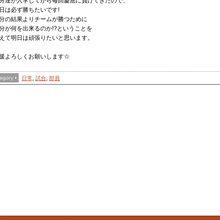
分達が入学してから毎回慶應に負けてきたので、
日は必ず勝ちたいです!
分の結果よりチームが勝つために
分が何を出来るのか!?ということを
えて明日は頑張りたいと思います。
援よろしくお願いします☆
日常
,
試合
,
部員