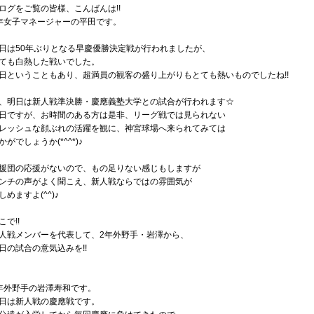
ログをご覧の皆様、こんばんは!!
年女子マネージャーの平田です。
日は50年ぶりとなる早慶優勝決定戦が行われましたが、
ても白熱した戦いでした。
日ということもあり、超満員の観客の盛り上がりもとても熱いものでしたね!!
、明日は新人戦準決勝・慶應義塾大学との試合が行われます☆
日ですが、お時間のある方は是非、リーグ戦では見られない
レッシュな顔ぶれの活躍を観に、神宮球場へ来られてみては
かがでしょうか(*^^*)♪
援団の応援がないので、もの足りない感じもしますが
ンチの声がよく聞こえ、新人戦ならではの雰囲気が
しめますよ(^^)♪
こで!!
人戦メンバーを代表して、2年外野手・岩澤から、
日の試合の意気込みを!!
年外野手の岩澤寿和です。
日は新人戦の慶應戦です。