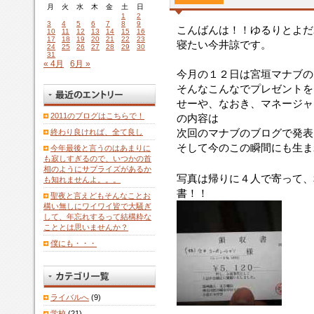
月
火
水
木
金
土
日
1
2
3
4
5
6
7
8
9
こんばんは！！ゆるりとよだ
10
11
12
13
14
15
16
17
18
19
20
21
22
23
寝たい今井諒です。
24
25
26
27
28
29
30
31
« 4月
6月 »
今月の１２日は宮垣マナブの
そんなこんなでプレゼントを
せーや、なおき、マネージャ
2011のブログはこちらで！
の内容は
次回のマナブのブログで発表
終わり良ければ、全て良し
そして今のこの瞬間にも生ま
今年最後と言うのはあまりに
も寂しすぎるので、いつかの首
相のようにサプライズがあるか
写真は帰りに４人で寄って、
も知れませんよ。。。
書！！
聖夜と言えどもそんなことお
構い無しにワイワイ皆で大騒ぎ
して、年忘れするって結構粋な
こととは思いませんか？
僕にも・・・
ライバルへ
(9)
学校
(21)