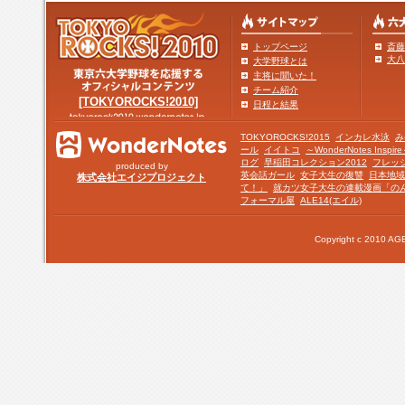
トップページ
斎藤
大八
大学野球とは
主将に聞いた！
チーム紹介
[TOKYOROCKS!2010]
日程と結果
TOKYOROCKS!2015
インカレ水泳
み
ール
イイトコ
～WonderNotes Insp
ログ
早稲田コレクション2012
フレッ
produced by
英会話ガール
女子大生の復讐
日本地域
株式会社エイジプロジェクト
て！」
就カツ女子大生の連載漫画「の
フォーマル屋
ALE14(エイル)
Copyright c 2010 AGE