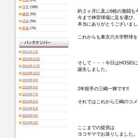
日常
(185)
約２ヶ月に及ぶ6校の激闘も
練習
(55)
今まで神宮球場に足を運び、
試合
(56)
本当にありがとうございまし
部員
(70)
これからも東京六大学野球を
2011年1月
2010年12月
そして・・・今日はHOSEIに新
2010年11月
誕生しました。
2010年10月
2010年9月
2010年8月
2年投手の三嶋一輝です!!
2010年7月
それではこれから三嶋のコメ
2010年6月
2010年5月
2010年4月
2010年3月
ここまでの提供は
ヨコヤマでお送りしました。(