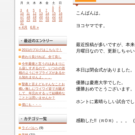
月
火
水
木
金
土
日
1
2
3
4
5
6
7
8
9
こんばんは。
10
11
12
13
14
15
16
17
18
19
20
21
22
23
24
25
26
27
28
29
30
31
ヨコヤマです。
« 4月
6月 »
最近投稿が多いですが、本来
2011のブログはこちらで！
月曜日なので、更新しちゃい
終わり良ければ、全て良し
今年最後と言うのはあまりに
も寂しすぎるので、いつかの首
本日は閉会式がありました。
相のようにサプライズがあるか
も知れませんよ。。。
優勝は慶應大学でした。
聖夜と言えどもそんなことお
優勝おめでとうございます。
構い無しにワイワイ皆で大騒ぎ
して、年忘れするって結構粋な
こととは思いませんか？
ホントに素晴らしい試合でし
僕にも・・・
感動した!!（π０π）。。。 
ライバルへ
(9)
学校
(21)