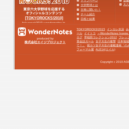
トップページ
斎藤
大八
大学野球とは
主将に聞いた！
チーム紹介
[TOKYOROCKS!2010]
日程と結果
TOKYOROCKS!2015
インカレ水泳
み
ール
イイトコ
～WonderNotes Insp
ログ
早稲田コレクション2012
フレッ
produced by
英会話ガール
女子大生の復讐
日本地域
株式会社エイジプロジェクト
て！」
就カツ女子大生の連載漫画「の
フォーマル屋
ALE14(エイル)
Copyright c 2010 AGE