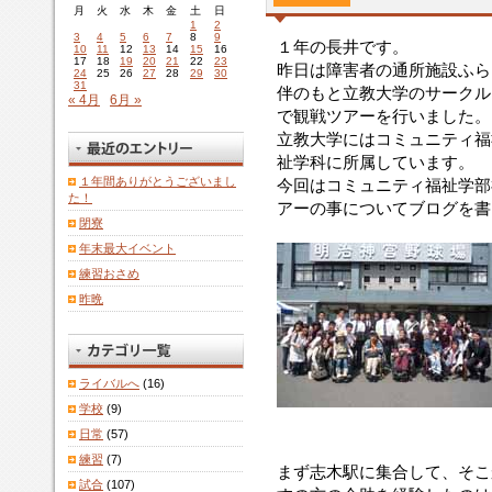
月
火
水
木
金
土
日
1
2
3
4
5
6
7
8
9
１年の長井です。
10
11
12
13
14
15
16
17
18
19
20
21
22
23
昨日は障害者の通所施設ふら
24
25
26
27
28
29
30
31
伴のもと立教大学のサークル
« 4月
6月 »
で観戦ツアーを行いました。
立教大学にはコミュニティ福
祉学科に所属しています。
１年間ありがとうございまし
今回はコミュニティ福祉学部
た！
アーの事についてブログを書
閉寮
年末最大イベント
練習おさめ
昨晩
ライバルへ
(16)
学校
(9)
日常
(57)
練習
(7)
まず志木駅に集合して、そこ
試合
(107)