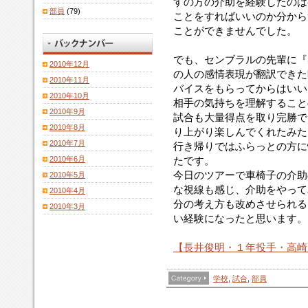
すの方の介助を経験したのは
部員
(79)
ことをすればいいのか分から
ことができませんでした。
でも、センブラルの先輩に『
2010年12月
の人の感情表現が翻訳できた
2010年11月
バイスをもらってからはいい
2010年10月
相手の気持ちを理解すること
2010年9月
試合も大量得点を取り完勝で
2010年8月
り上がり楽しんでくれたみた
2010年7月
行き帰りではふらっとの方に
2010年6月
たです。
今日のツアーで車椅子の介助
2010年5月
な視線も感じ、介助をやって
2010年4月
分の考え方も改めさせられる
2010年3月
い経験になったと思います。
【
長井俊明
・１年投手・高崎
学校
,
試合
,
部員