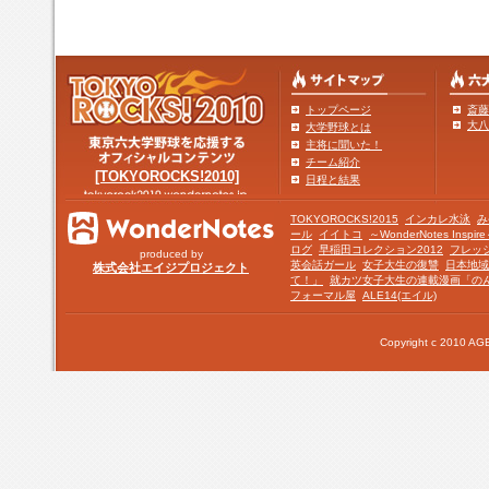
トップページ
斎藤
大八
大学野球とは
主将に聞いた！
チーム紹介
[TOKYOROCKS!2010]
日程と結果
TOKYOROCKS!2015
インカレ水泳
み
ール
イイトコ
～WonderNotes Insp
ログ
早稲田コレクション2012
フレッ
produced by
英会話ガール
女子大生の復讐
日本地域
株式会社エイジプロジェクト
て！」
就カツ女子大生の連載漫画「の
フォーマル屋
ALE14(エイル)
Copyright c 2010 AGE