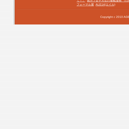
て！」
就カツ女子大生の連載漫画「の
フォーマル屋
ALE14(エイル)
Copyright c 2010 AGE