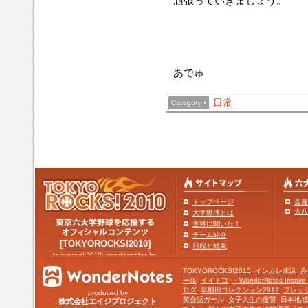
頑張っていきましょう。
あでゅ
日常
トップページ
斎藤
大八
大学野球とは
主将に聞いた！
チーム紹介
[TOKYOROCKS!2010]
日程と結果
TOKYOROCKS!2015
インカレ水泳
み
ール
イイトコ
～WonderNotes Insp
ログ
早稲田コレクション2012
フレッ
produced by
英会話ガール
女子大生の復讐
日本地域
株式会社エイジプロジェクト