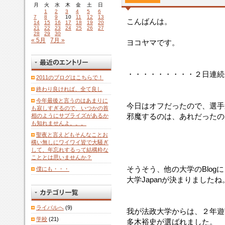
月
火
水
木
金
土
日
1
2
3
4
5
6
7
8
9
10
11
12
13
こんばんは。
14
15
16
17
18
19
20
21
22
23
24
25
26
27
28
29
30
« 5月
7月 »
ヨコヤマです。
・・・・・・・・・２日連続
2011のブログはこちらで！
終わり良ければ、全て良し
今年最後と言うのはあまりに
今日はオフだったので、選手
も寂しすぎるので、いつかの首
邪魔するのは、あれだったの
相のようにサプライズがあるか
も知れませんよ。。。
聖夜と言えどもそんなことお
構い無しにワイワイ皆で大騒ぎ
して、年忘れするって結構粋な
こととは思いませんか？
そうそう、他の大学のBlog
僕にも・・・
大学Japanが決まりましたね
ライバルへ
(9)
我が法政大学からは、２年遊
学校
(21)
多木裕史が選ばれました。