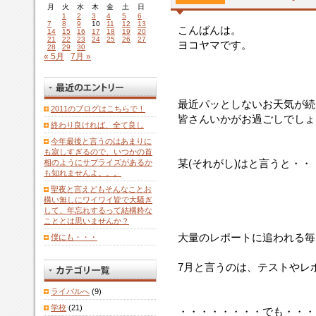
月
火
水
木
金
土
日
1
2
3
4
5
6
7
8
9
10
11
12
13
こんばんは。
14
15
16
17
18
19
20
21
22
23
24
25
26
27
ヨコヤマです。
28
29
30
« 5月
7月 »
最近パッとしないお天気が続
2011のブログはこちらで！
皆さんいかがお過ごしでしょ
終わり良ければ、全て良し
今年最後と言うのはあまりに
も寂しすぎるので、いつかの首
某(それがし)はと言うと・・
相のようにサプライズがあるか
も知れませんよ。。。
聖夜と言えどもそんなことお
構い無しにワイワイ皆で大騒ぎ
して、年忘れするって結構粋な
こととは思いませんか？
大量のレポートに追われる毎
僕にも・・・
7月と言うのは、テストやレ
ライバルへ
(9)
学校
(21)
・・・・・・・・でも・・・