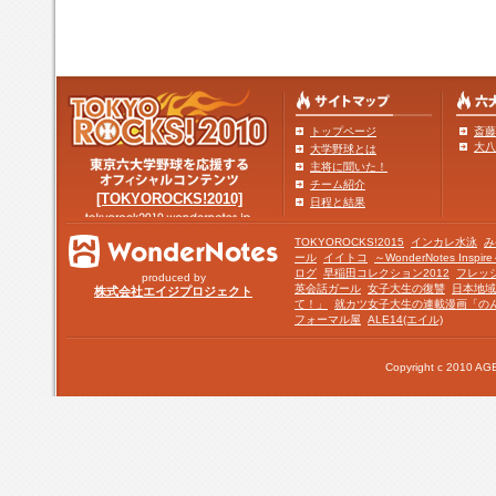
トップページ
斎藤
大八
大学野球とは
主将に聞いた！
チーム紹介
[TOKYOROCKS!2010]
日程と結果
TOKYOROCKS!2015
インカレ水泳
み
ール
イイトコ
～WonderNotes Insp
ログ
早稲田コレクション2012
フレッ
produced by
英会話ガール
女子大生の復讐
日本地域
株式会社エイジプロジェクト
て！」
就カツ女子大生の連載漫画「の
フォーマル屋
ALE14(エイル)
Copyright c 2010 AGE