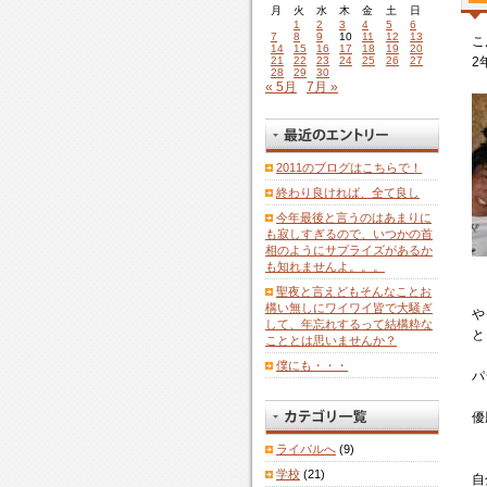
月
火
水
木
金
土
日
1
2
3
4
5
6
7
8
9
10
11
12
13
こ
14
15
16
17
18
19
20
21
22
23
24
25
26
27
2
28
29
30
« 5月
7月 »
2011のブログはこちらで！
終わり良ければ、全て良し
今年最後と言うのはあまりに
も寂しすぎるので、いつかの首
相のようにサプライズがあるか
も知れませんよ。。。
聖夜と言えどもそんなことお
構い無しにワイワイ皆で大騒ぎ
や
して、年忘れするって結構粋な
と
こととは思いませんか？
僕にも・・・
パ
優
ライバルへ
(9)
学校
(21)
自