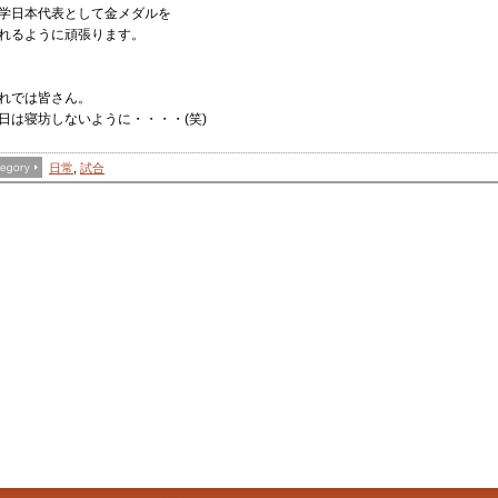
学日本代表として金メダルを
れるように頑張ります。
れでは皆さん。
日は寝坊しないように・・・・(笑)
日常
,
試合