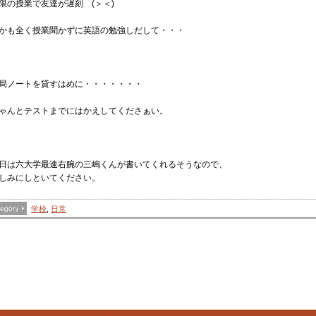
限の授業で友達が遅刻 (＞＜)
かも全く授業聞かずに英語の勉強しだして・・・
局ノートを貸すはめに・・・・・・・
ゃんとテストまでにはかえしてくださぁい。
日は六大学最速右腕の三嶋くんが書いてくれるそうなので、
しみにしといてください。
学校
,
日常