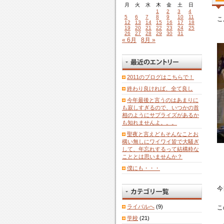
月
火
水
木
金
土
日
1
2
3
4
5
6
7
8
9
10
11
こ
12
13
14
15
16
17
18
19
20
21
22
23
24
25
26
27
28
29
30
31
« 6月
8月 »
2011のブログはこちらで！
終わり良ければ、全て良し
今年最後と言うのはあまりに
も寂しすぎるので、いつかの首
相のようにサプライズがあるか
も知れませんよ。。。
聖夜と言えどもそんなことお
構い無しにワイワイ皆で大騒ぎ
して、年忘れするって結構粋な
こととは思いませんか？
僕にも・・・
今
ライバルへ
(9)
こ
学校
(21)