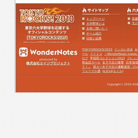
トップページ
斎藤
大八
大学野球とは
主将に聞いた！
チーム紹介
[TOKYOROCKS!2010]
日程と結果
TOKYOROCKS!2015
インカレ水泳
み
ール
イイトコ
～WonderNotes Insp
ログ
早稲田コレクション2012
フレッ
produced by
英会話ガール
女子大生の復讐
日本地域
株式会社エイジプロジェクト
て！」
就カツ女子大生の連載漫画「の
フォーマル屋
ALE14(エイル)
Copyright c 2010 AGE