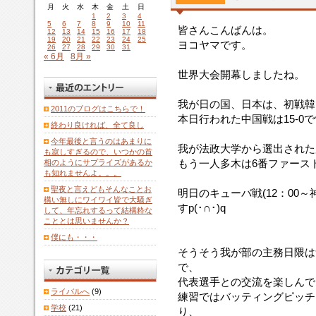
月
火
水
木
金
土
日
1
2
3
4
5
6
7
8
9
10
11
皆さんこんばんは。
12
13
14
15
16
17
18
19
20
21
22
23
24
25
ヨコヤマです。
26
27
28
29
30
31
« 6月
8月 »
世界大会開幕しましたね。
我が日の国、日本は、初戦韓国
2011のブログはこちらで！
本日行われた中国戦は15-0で快勝
終わり良ければ、全て良し
今年最後と言うのはあまりに
我が法政大学から選出された
も寂しすぎるので、いつかの首
もう一人多木は6番ファース
相のようにサプライズがあるか
も知れませんよ。。。
聖夜と言えどもそんなことお
明日のキューバ戦(12：00
構い無しにワイワイ皆で大騒ぎ
すp(･∩･)q
して、年忘れするって結構粋な
こととは思いませんか？
僕にも・・・
そうそう我が部の主務日隈は
で、
代表選手との交流を楽しんで
ライバルへ
(9)
練習ではバッティングピッチ
学校
(21)
り、