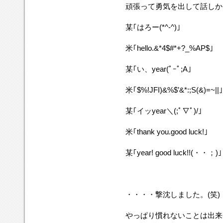
頑張って勇気を出して話しか
某｢はろー(*^-^)｣
米｢hello.&*4$#*+?_%AP$｣
某｢い、year(ﾟｰﾟ;A｣
米｢$%!JFI)&%$’&*:;S(&)=~||｣
某｢イッyear＼(;ﾟ∇ﾟ)/｣
米｢thank you.good luck!｣
某｢year! good luck!!(・・；)｣
・・・・撃沈しました。(笑)
やっぱり慣れないことは出来