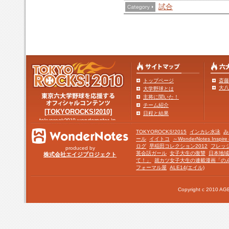
試合
トップページ
斎藤
大八
大学野球とは
主将に聞いた！
チーム紹介
[TOKYOROCKS!2010]
日程と結果
TOKYOROCKS!2015
インカレ水泳
み
ール
イイトコ
～WonderNotes Insp
ログ
早稲田コレクション2012
フレッ
produced by
英会話ガール
女子大生の復讐
日本地域
株式会社エイジプロジェクト
て！」
就カツ女子大生の連載漫画「の
フォーマル屋
ALE14(エイル)
Copyright c 2010 AGE