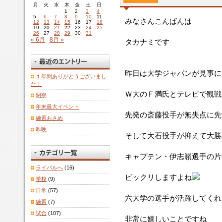
月
火
水
木
金
土
日
1
2
3
4
5
6
7
8
9
10
11
みなさんこんばんは
12
13
14
15
16
17
18
19
20
21
22
23
24
25
26
27
28
29
30
31
« 6月
8月 »
タカナミです
昨日は大学ジャパンが見事に
１年間ありがとうございまし
た！
Ｗ大のＦ満氏とテレビで観戦
閉寮
年末最大イベント
先発の斎藤投手が無失点に先
練習おさめ
昨晩
そして大石投手が抑えて大勝
キャプテン・伊志嶺選手の片
ライバルへ
(16)
ビックリしますよね
学校
(9)
日常
(57)
六大学の選手が活躍してくれ
練習
(7)
試合
(107)
非常に嬉しいことですね